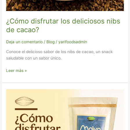
¿Cómo disfrutar los deliciosos nibs
de cacao?
Deja un comentario
/
Blog
/
yarifoodsadmin
Conoce el delicioso sabor de los nibs de cacao, un snack
saludable con un sabor único.
Leer más »
Recetas
fáciles
y
deliciosas
con
nibs