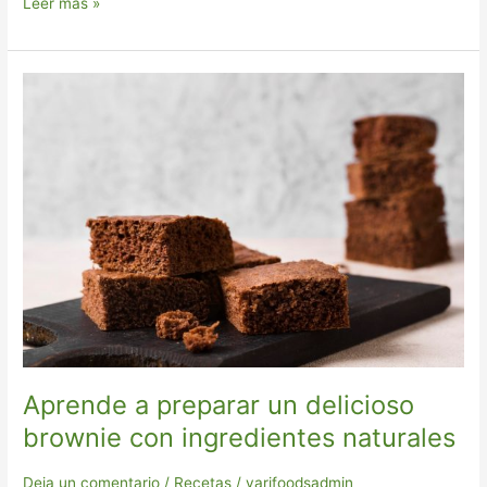
Leer más »
Aprende
a
preparar
un
delicioso
brownie
con
ingredientes
naturales
Aprende a preparar un delicioso
brownie con ingredientes naturales
Deja un comentario
/
Recetas
/
yarifoodsadmin