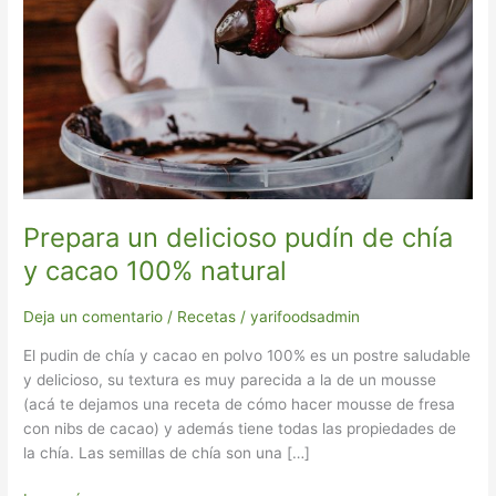
de
chía
y
cacao
100%
natural
Prepara un delicioso pudín de chía
y cacao 100% natural
Deja un comentario
/
Recetas
/
yarifoodsadmin
El pudin de chía y cacao en polvo 100% es un postre saludable
y delicioso, su textura es muy parecida a la de un mousse
(acá te dejamos una receta de cómo hacer mousse de fresa
con nibs de cacao) y además tiene todas las propiedades de
la chía. Las semillas de chía son una […]