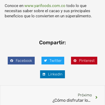
Conoce en
www.yarifoods.com.co
todo lo que
necesitas saber sobre el cacao y sus principales
beneficios que lo convierten en un súperalimento.
Compartir:
Facebook
Twitter
Pinterest
LinkedIn
Sig
Próximo
¿Cómo disfrutar los deliciosos nibs de cacao?