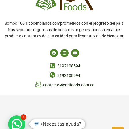
Somos 100% colombianos comprometidos con el progreso del país.
Nos sentimos orgullosos de nuestros orígenes, por eso creamos
productos naturales de alta calidad para llenar tu vida de bienestar.
F
I
Y
a
n
o
c
s
u
e
t
t
3192108594
b
a
u
o
g
b
o
r
e
3192108594
k
a
m
contacto@yarifoods.com.co
1
¿Necesitas ayuda?