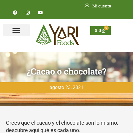
Ir
Mi cuenta
al
F
I
Y
contenido
a
n
o
c
s
u
e
t
t
0
b
a
u
$
0
Carrito
o
g
b
o
r
e
k
a
m
¿Cacao o chocolate?
agosto 23, 2021
Crees que el cacao y el chocolate son lo mismo,
descubre aquí qué es cada uno.